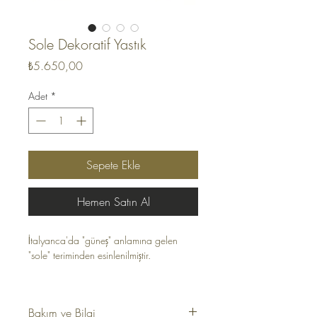
Sole Dekoratif Yastık
Fiyat
₺5.650,00
Adet
*
Sepete Ekle
Hemen Satın Al
İtalyanca'da "güneş" anlamına gelen
"sole" teriminden esinlenilmiştir.
Düz Renk, İpeksi Dokulu Kadife. Dekoratif
yastık içi dolgulu şekilde
Bakım ve Bilgi
gönderilmektedir. Gizli fermuar