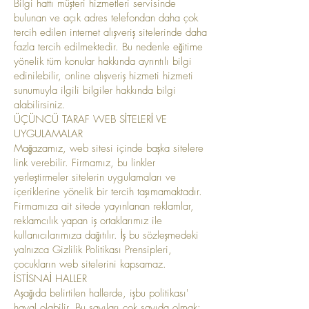
Bilgi hattı müşteri hizmetleri servisinde
bulunan ve açık adres telefondan daha çok
tercih edilen internet alışveriş sitelerinde daha
fazla tercih edilmektedir. Bu nedenle eğitime
yönelik tüm konular hakkında ayrıntılı bilgi
edinilebilir, online alışveriş hizmeti hizmeti
sunumuyla ilgili bilgiler hakkında bilgi
alabilirsiniz.
ÜÇÜNCÜ TARAF WEB SİTELERİ VE
UYGULAMALAR
Mağazamız, web sitesi içinde başka sitelere
link verebilir. Firmamız, bu linkler
yerleştirmeler sitelerin uygulamaları ve
içeriklerine yönelik bir tercih taşımamaktadır.
Firmamıza ait sitede yayınlanan reklamlar,
reklamcılık yapan iş ortaklarımız ile
kullanıcılarımıza dağıtılır. İş bu sözleşmedeki
yalnızca Gizlilik Politikası Prensipleri,
çocukların web sitelerini kapsamaz.
İSTİSNAİ HALLER
Aşağıda belirtilen hallerde, işbu politikası'
hayal olabilir. Bu sayıları çok sayıda olmak;