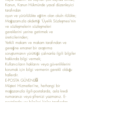
Kanun, Kanun Hükmünde yasal düzenleyici
tarafından
oyun ve yürürlülükte eğitim olan okuln rlülükte;
Mağazamızla akdettiği 'Üyelik Sözleşmesi'nin
ve sözleşmelerin sözleşmeleri
gereklerini yerine getirmek ve
üreticilerinden;
Yetkili makam ve makam tarafından ve
gereğine emanet bir araştırma
soruşturmanın yürüttüğü çalınanla ilgili bilgiler
hakkında bilgi vermek;
Kullanıcıların haklarını veya güvenliklerini
korumak için bilgi vermenin gerekli olduğu
hallerdir.
E-POSTA GÜVENLİĞİ
Müşteri Hizmetleri'ne, herhangi bir
mağazanızla ilgili-postalarda, asla kredi
numaranızı veya şifrenizi yazmanız. E-
postalarda yer bilgileri kişiler tarafından
okunabilir. Firmamız e-postalarınızdan
aktarılan için herhangi bir koşulda garanti