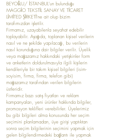
BEYOĞLU/ İSTANBUL'un bulunduğu
MAGGİO TEKSTİL SANAY VE TİCARET
LİMİTED ŞİRKETİ'ne ait olup bizim
tarafımızdan işletilir.
Firmamız, uzayabilenla seyahat edebilir
toplayabilir. Aşağıda, toplanan kişisel verilerin
nasıl ve ne şekilde yapılacağı, bu verilerin
nasıl korunduğuna dair bilgiler verilir. Üyelik
veya mağazamız hakkındaki yetişkinler form
ve anketlerin doldurulmasıyla ilgili kişilerin
kendileriyle bir takım kişisel bilgileri (isim-
soyisim, firma, firma, telefon gibi)
mağazamız tarafından verilen bilgilerin
üstleridir.
Firmamız bazı satış fiyatları ve reklam
kampanyaları, yeni ürünler hakkında bilgiler,
promosyon teklifleri verebilirler. Üyelerimiz
bu gibi bilgileri alma konusunda her seçim
seçimini planlamadan, üye girişi yaptıktan
sonra seçim bilgilerinin seçimini yapmak için
gelen bilgilendirmedeki bağlantı ile yapmak