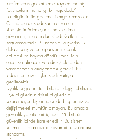
tarafımızdan gösterineme kaydedilmemişti,
“oyuncuların herhangi bir koşuldada”
bu bilgilerin ile geçirmesi engellenmiş olur.
Online olarak kredi kartı ile verilen
siparişlerin ödeme/teslimat/teslimat
güvenilirliğin tarafından Kredi Kartları ile
karşılanmaktadır. Bu nedenle, alışverişn ilk
defa sipariş veren siparişlerin tedarik
edilmesi ve hayata döndürülmesi için
öncelikle alınacak ve adres/telefondan
yararlanmanın onaylanması gerekli. Bu
tedavi için size ilişkin kredi kartıyla
geçilecektir.
Üyelik bilgilerini tüm bilgileri değiştirebilirsin.
Üye bilgileriniz kişisel bilgileriniz
korunamayan kişiler hakkında bilgileriniz ve
değiştirmeleri mümkün olmayan. Bu amaçla,
güvenlik yöneticileri içinde 128 bit SSL
güvenlik içinde hareket edilir. Bu sistem
kırılması uluslararası olmayan bir uluslararası
standarttır.