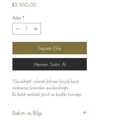
Fiyat
₺5.950,00
Adet
*
Sepete Ekle
Hemen Satın Al
“Quadretti” olarak bilinen küçük kare
makarna türünden esinlenilmiştir.
İki farklı renkteki şönil ve kadife kumaşın
uyumu öne çıkıyor. Yüksek işçilik
standartları ile patchwork dikim
Bakım ve Bilgi
yapılmıştır. Dekoratif yastık gizli fermuara
sahip ve içi dolu olarak gönderilmektedir.
Kumaş: Kadife
%50 Viskon, %50 Pes
Ölçü: 50 x 50 cm