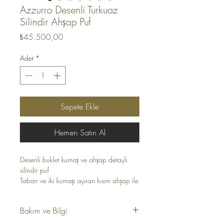
Azzurro Desenli Turkuaz
Silindir Ahşap Puf
Fiyat
₺45.500,00
Adet
*
Sepete Ekle
Hemen Satın Al
Desenli buklet kumaş ve ahşap detaylı
silindir puf
Taban ve iki kumaşı ayıran kısım ahşap ile
tasarlanmıştır
Bakım ve Bilgi