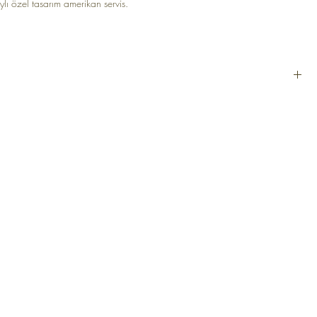
ylı özel tasarım amerikan servis.
i
r
 cm
nmaz
anılmaz
P)
ASAL
ÜRÜNLER
& Koşullar
Dekoratif Yastık ve Kırlent
Masa Örtüsü ve Runner
k Politikası