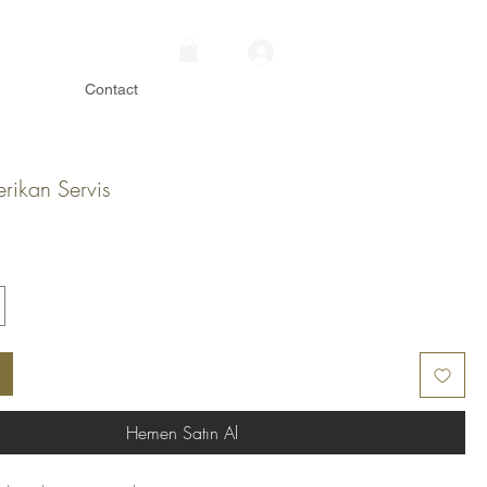
im Kodu
22MAGWEL10
Contact
rikan Servis
yat
Hemen Satın Al