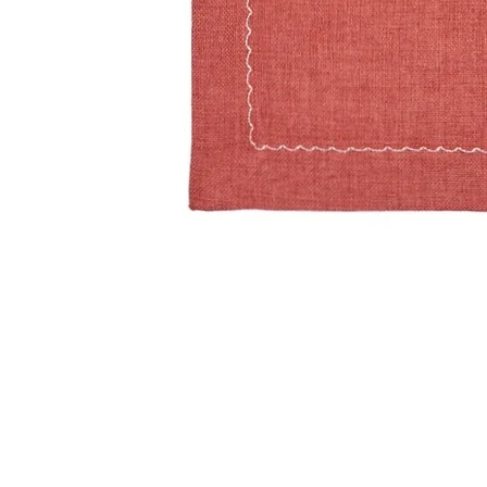
Yeni gelenler, promosyonlar ve 
siz haberdar olun ve ilk sipari
kazanın.