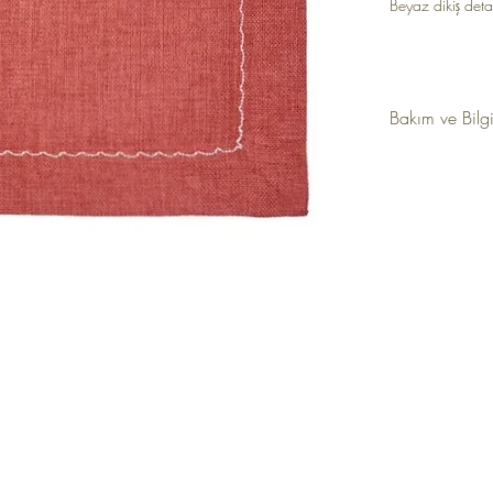
Beyaz dikiş deta
Bakım ve Bilg
Kumaş: Polyeste
Ölçü: 35 x 50
Renk: Taba
Makinede Yıka
Beyazlatıcı Kull
Düşük Isıda Ütü
Kuru Temizleme(
özel projelerden ilk
MÜŞTERİ HİZMETLERİ
Y
şinizde %10 indirim
İletişim
Hüküm 
Kargo & Teslimat
Gizlili