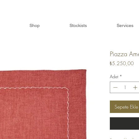
z Gönderim I İlk Siparis için %10 İndirim I İndir
Shop
Stockists
Services
Piazza Ame
Fi
₺5.250,00
Adet
*
Sepete Ekle