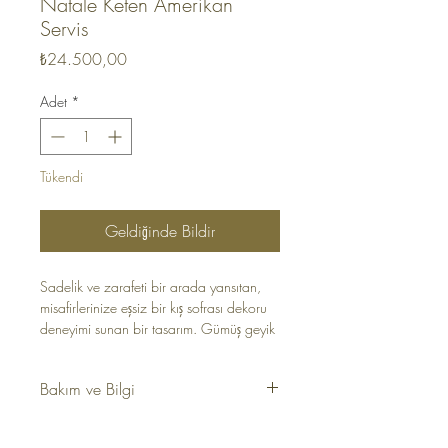
Natale Keten Amerikan
Servis
Fiyat
₺24.500,00
Adet
*
Tükendi
Geldiğinde Bildir
Sadelik ve zarafeti bir arada yansıtan,
misafirlerinize eşsiz bir kış sofrası dekoru
deneyimi sunan bir tasarım. Gümüş geyik
desen işlemeli lacivert keten amerikan
servis yeni yıl sofra sunumlarının
Bakım ve Bilgi
vazgeçilmezi.
Kumaş: 80% Keten, 20% Pes
Ölçü: 35 x 50 cm