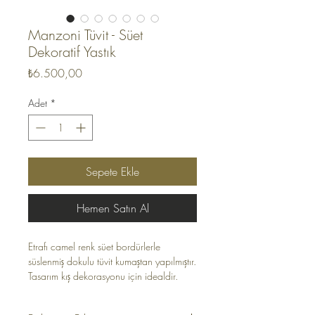
Manzoni Tüvit - Süet
Dekoratif Yastık
Fiyat
₺6.500,00
Adet
*
Sepete Ekle
Hemen Satın Al
Etrafı camel renk süet bordürlerle
süslenmiş dokulu tüvit kumaştan yapılmıştır.
Tasarım kış dekorasyonu için idealdir.
Dekoratif yastık modern ve lüks bir
dokunuş katar. Dekoratif yastık tamamen