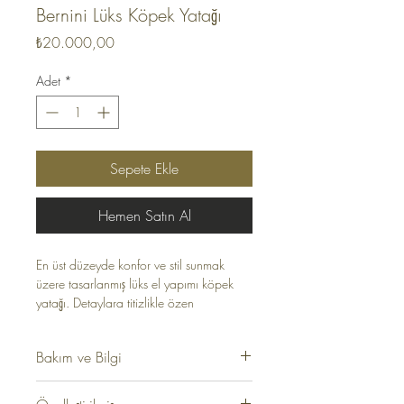
Bernini Lüks Köpek Yatağı
Fiyat
₺20.000,00
Adet
*
Sepete Ekle
Hemen Satın Al
En üst düzeyde konfor ve stil sunmak
üzere tasarlanmış lüks el yapımı köpek
yatağı. Detaylara titizlikle özen
gösterilerek hazırlanan bu yatak, zarafet
ve sofistike bir görünüm sunan yüksek
Bakım ve Bilgi
kaliteli keten dokulu kumaştan üretilmiştir.
Yatak etrafı kahverengi yumuşak yüksek
- Keten Dokulu Kumaş
kalite süet biye ile dekore edilmiştir.